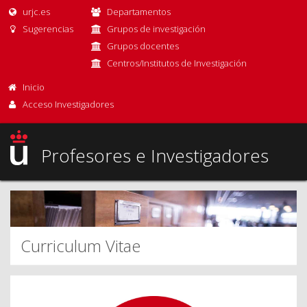
urjc.es
Departamentos
Sugerencias
Grupos de investigación
Grupos docentes
Centros/Institutos de Investigación
Inicio
Acceso Investigadores
Profesores e Investigadores
Curriculum Vitae