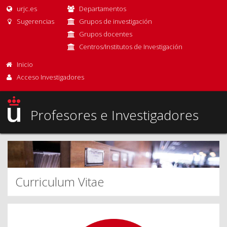
urjc.es
Departamentos
Sugerencias
Grupos de investigación
Grupos docentes
Centros/Institutos de Investigación
Inicio
Acceso Investigadores
Profesores e Investigadores
Curriculum Vitae