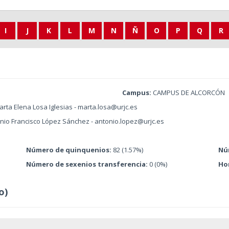
I
J
K
L
M
N
Ñ
O
P
Q
R
Campus:
CAMPUS DE ALCORCÓN
rta Elena Losa Iglesias - marta.losa@urjc.es
onio Francisco López Sánchez - antonio.lopez@urjc.es
Número de quinquenios:
82 (1.57%)
Nú
Número de sexenios transferencia:
0 (0%)
Ho
o)