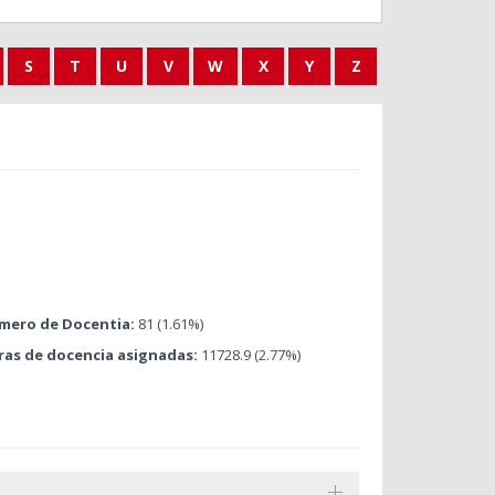
S
T
U
V
W
X
Y
Z
mero de Docentia:
81 (1.61%)
ras de docencia asignadas:
11728.9 (2.77%)