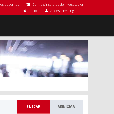
os docentes
Centros/Institutos de Investigación
Inicio
Acceso Investigadores
BUSCAR
REINICIAR