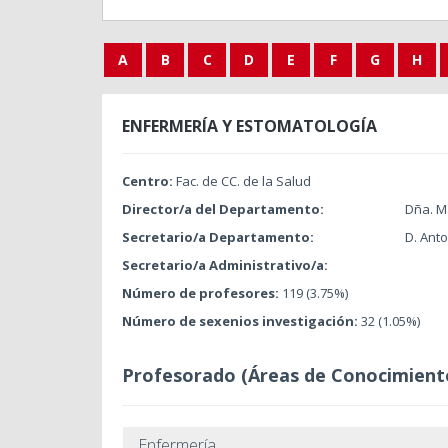
A
B
C
D
E
F
G
H
ENFERMERÍA Y ESTOMATOLOGÍA
Centro:
Fac. de CC. de la Salud
Director/a del Departamento:
Dña. Ma
Secretario/a Departamento:
D. Ant
Secretario/a Administrativo/a:
Número de profesores:
119 (3.75%)
Número de sexenios investigación:
32 (1.05%)
Profesorado (Áreas de Conocimient
Enfermería