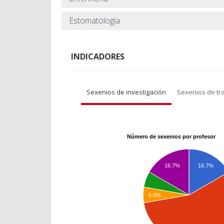
Estomatología
INDICADORES
Sexenios de investigación
Sexenios de tr
Número de sexenios por profesor
16.7%
16.7%
5.6%