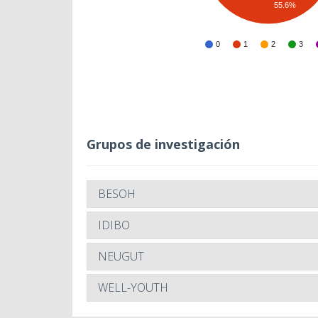
55.6%
0
1
2
3
Grupos de investigación
BESOH
IDIBO
NEUGUT
WELL-YOUTH