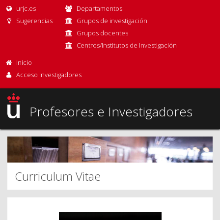
urjc.es
Departamentos
Sugerencias
Grupos de investigación
Grupos docentes
Centros/Institutos de Investigación
Inicio
Acceso Investigadores
Profesores e Investigadores
Curriculum Vitae