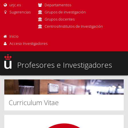
urjc.es
Departamentos
Sugerencias
Grupos de investigación
Grupos docentes
Centros/Institutos de Investigación
Inicio
Acceso Investigadores
Profesores e Investigadores
Curriculum Vitae