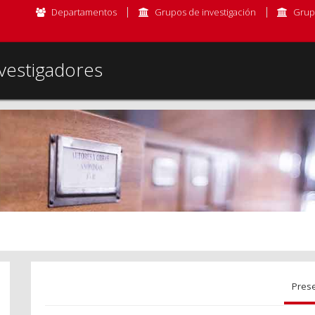
Departamentos
Grupos de investigación
Grup
vestigadores
Pres