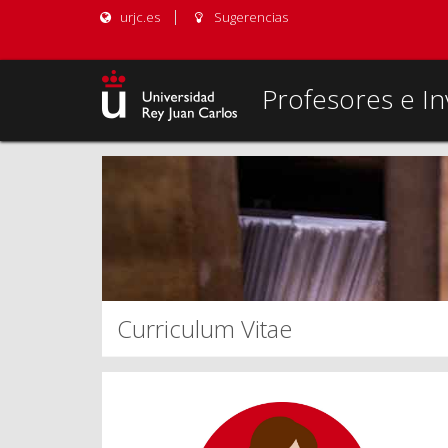
urjc.es
Sugerencias
Profesores e In
Curriculum Vitae