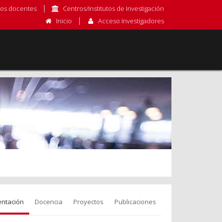
os docentes
Centros/Institutos de Investigación
Inicio
Acceso Investigadores
entación
Docencia
Proyectos
Publicaciones