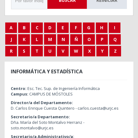
BUSCAR
REINICIAR
A
B
C
D
E
F
G
H
I
J
K
L
M
N
Ñ
O
P
Q
R
S
T
U
V
W
X
Y
Z
INFORMÁTICA Y ESTADÍSTICA
Centro:
Esc. Tec. Sup. de Ingeniería Informática
Campus:
CAMPUS DE MÓSTOLES
Director/a del Departamento:
D. Carlos Enrique Cuesta Quintero - carlos.cuesta@urjc.es
Secretario/a Departamento:
Dña. María del Soto Montalvo Herranz -
soto.montalvo@urjc.es
Secretario/a Administrativo/a: