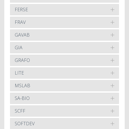
FERSE
FRAV
GAVAB
GIA
GRAFO
LITE
MSLAB
SA-BIO
SCFF
SOFTDEV