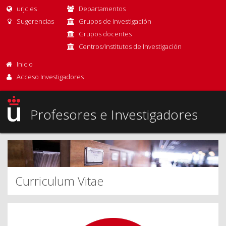
urjc.es
Departamentos
Sugerencias
Grupos de investigación
Grupos docentes
Centros/Institutos de Investigación
Inicio
Acceso Investigadores
Profesores e Investigadores
Curriculum Vitae