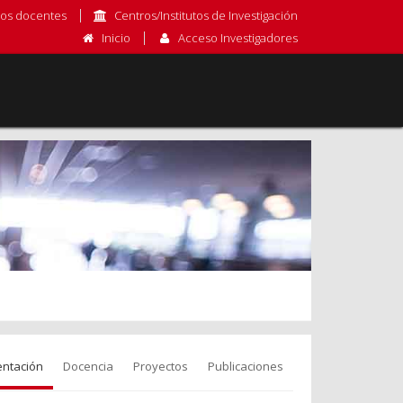
os docentes
Centros/Institutos de Investigación
Inicio
Acceso Investigadores
entación
Docencia
Proyectos
Publicaciones