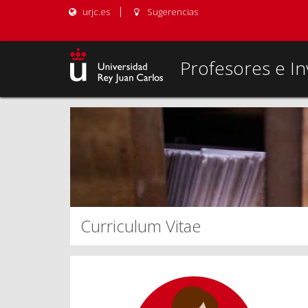
urjc.es
Sugerencias
Profesores e In
Curriculum Vitae