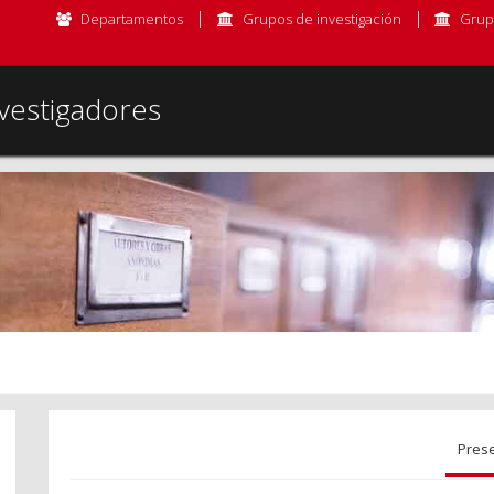
Departamentos
Grupos de investigación
Grup
vestigadores
Pres