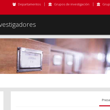
Departamentos
Grupos de investigación
Grup
vestigadores
Pres