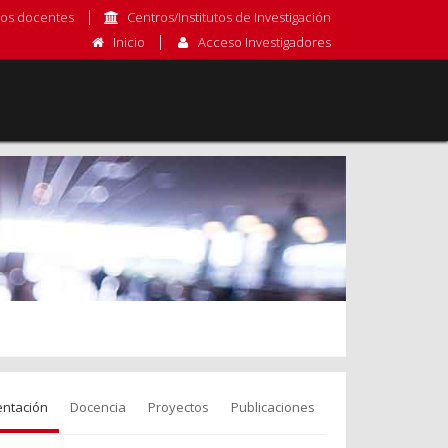
os docentes
Centros/Institutos de Investigación
Inicio
Acceso Investigadores
entación
Docencia
Proyectos
Publicaciones