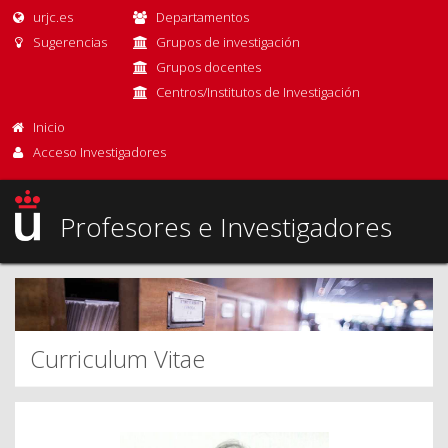
urjc.es
Departamentos
Sugerencias
Grupos de investigación
Grupos docentes
Centros/Institutos de Investigación
Inicio
Acceso Investigadores
Profesores e Investigadores
Curriculum Vitae