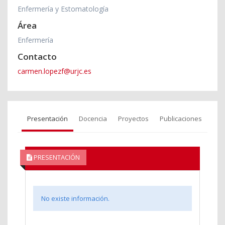
Enfermería y Estomatología
Área
Enfermería
Contacto
carmen.lopezf@urjc.es
Presentación
Docencia
Proyectos
Publicaciones
PRESENTACIÓN
No existe información.