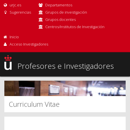
urjc.es
Departamentos
Sugerencias
Grupos de investigación
Grupos docentes
Centros/Institutos de Investigación
Inicio
Acceso Investigadores
Profesores e Investigadores
Curriculum Vitae