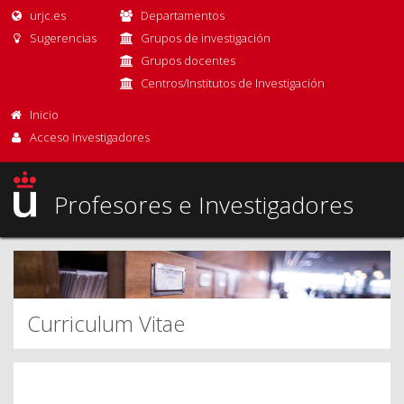
urjc.es
Departamentos
Sugerencias
Grupos de investigación
Grupos docentes
Centros/Institutos de Investigación
Inicio
Acceso Investigadores
Profesores e Investigadores
Curriculum Vitae