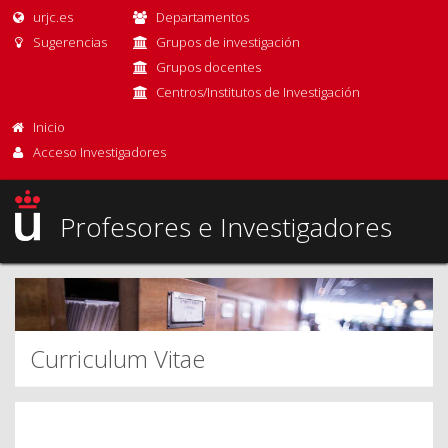
urjc.es
Departamentos
Sugerencias
Grupos de investigación
Grupos docentes
Centros/Institutos de Investigación
Inicio
Acceso Investigadores
Profesores e Investigadores
Curriculum Vitae