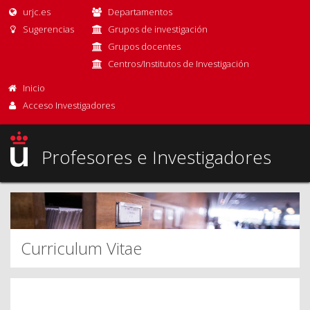
urjc.es
Departamentos
Sugerencias
Grupos de investigación
Grupos docentes
Centros/Institutos de Investigación
Inicio
Acceso Investigadores
Profesores e Investigadores
Curriculum Vitae