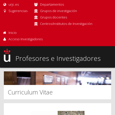
urjc.es
Departamentos
Sugerencias
Grupos de investigación
Grupos docentes
Centros/Institutos de Investigación
Inicio
Acceso Investigadores
Profesores e Investigadores
Curriculum Vitae