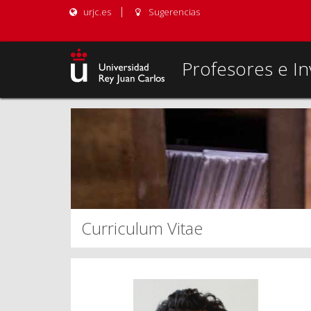
urjc.es
Sugerencias
Profesores e In
Curriculum Vitae