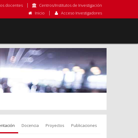
os docentes
Centros/Institutos de Investigación
Inicio
Acceso Investigadores
entación
Docencia
Proyectos
Publicaciones