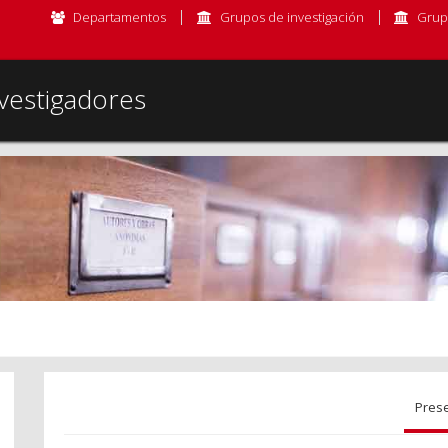
Departamentos
Grupos de investigación
Grup
vestigadores
Pres