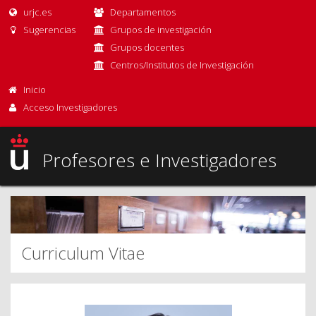
urjc.es
Departamentos
Sugerencias
Grupos de investigación
Grupos docentes
Centros/Institutos de Investigación
Inicio
Acceso Investigadores
Profesores e Investigadores
Curriculum Vitae