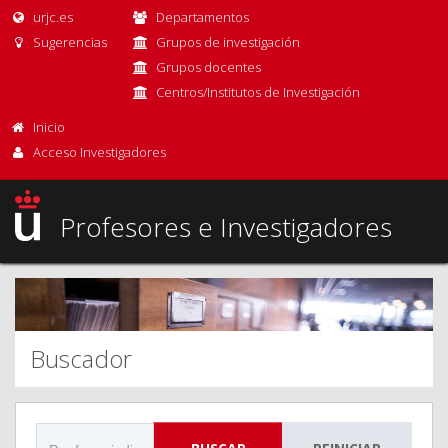
urjc.es
Departamentos
Sugerencias
Grupos de investigación
Grupos docentes
Centros/Institutos de Investigación
Inicio
Acceso Investigadores
Profesores e Investigadores
Buscador