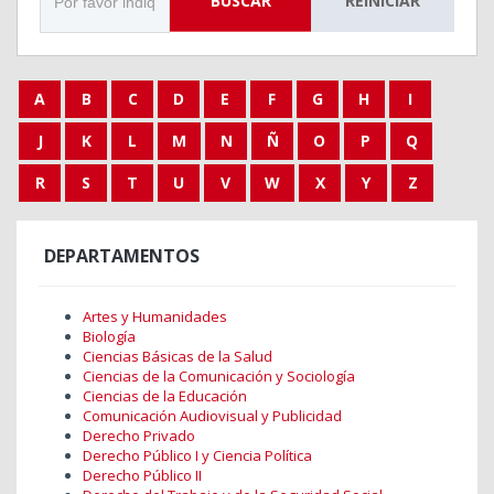
BUSCAR
REINICIAR
A
B
C
D
E
F
G
H
I
J
K
L
M
N
Ñ
O
P
Q
R
S
T
U
V
W
X
Y
Z
DEPARTAMENTOS
Artes y Humanidades
Biología
Ciencias Básicas de la Salud
Ciencias de la Comunicación y Sociología
Ciencias de la Educación
Comunicación Audiovisual y Publicidad
Derecho Privado
Derecho Público I y Ciencia Política
Derecho Público II