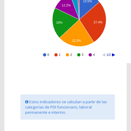
13.5%
12.2%
27.4%
19%
22.2%
0
1
2
3
4
1/2
Estos indicadores se calculan a partir de las
categorías de PDI funcionario, laboral
permanente e interino.