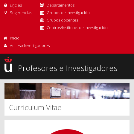
urjc.es
Departamentos
Sugerencias
Grupos de investigación
Grupos docentes
Centros/Institutos de Investigación
Inicio
Acceso Investigadores
Profesores e Investigadores
Curriculum Vitae