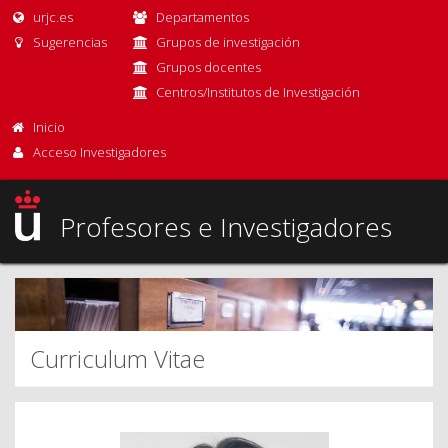
urjc.es
Departamentos
Sugerencias
Grupos de investigación
Grupos docentes
Centros/Institutos de Investigación
Inicio
Acceso Investigadores
Profesores e Investigadores
Curriculum Vitae