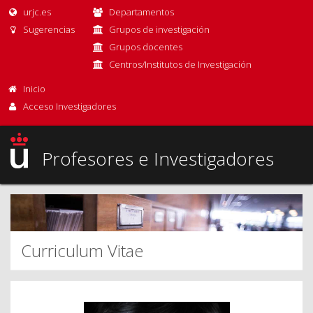
urjc.es
Departamentos
Sugerencias
Grupos de investigación
Grupos docentes
Centros/Institutos de Investigación
Inicio
Acceso Investigadores
Profesores e Investigadores
Curriculum Vitae