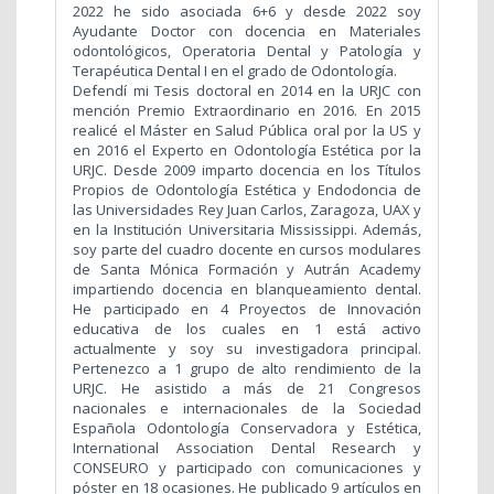
2022 he sido asociada 6+6 y desde 2022 soy
Ayudante Doctor con docencia en Materiales
odontológicos, Operatoria Dental y Patología y
Terapéutica Dental I en el grado de Odontología.
Defendí mi Tesis doctoral en 2014 en la URJC con
mención Premio Extraordinario en 2016. En 2015
realicé el Máster en Salud Pública oral por la US y
en 2016 el Experto en Odontología Estética por la
URJC. Desde 2009 imparto docencia en los Títulos
Propios de Odontología Estética y Endodoncia de
las Universidades Rey Juan Carlos, Zaragoza, UAX y
en la Institución Universitaria Mississippi. Además,
soy parte del cuadro docente en cursos modulares
de Santa Mónica Formación y Autrán Academy
impartiendo docencia en blanqueamiento dental.
He participado en 4 Proyectos de Innovación
educativa de los cuales en 1 está activo
actualmente y soy su investigadora principal.
Pertenezco a 1 grupo de alto rendimiento de la
URJC. He asistido a más de 21 Congresos
nacionales e internacionales de la Sociedad
Española Odontología Conservadora y Estética,
International Association Dental Research y
CONSEURO y participado con comunicaciones y
póster en 18 ocasiones. He publicado 9 artículos en