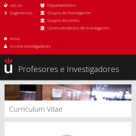
urjc.es
Departamentos
Sugerencias
Grupos de investigación
Grupos docentes
Centros/Institutos de Investigación
Inicio
Acceso Investigadores
Profesores e Investigadores
Curriculum Vitae