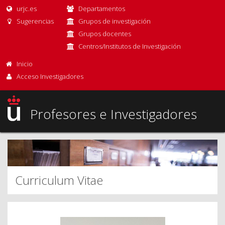
urjc.es
Departamentos
Sugerencias
Grupos de investigación
Grupos docentes
Centros/Institutos de Investigación
Inicio
Acceso Investigadores
Profesores e Investigadores
Curriculum Vitae