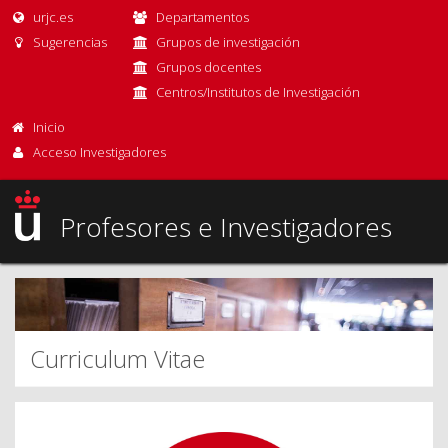
urjc.es
Departamentos
Sugerencias
Grupos de investigación
Grupos docentes
Centros/Institutos de Investigación
Inicio
Acceso Investigadores
Profesores e Investigadores
Curriculum Vitae