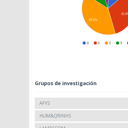
31.
38.6%
0
1
2
3
Grupos de investigación
AFYS
HUM&QRINHS