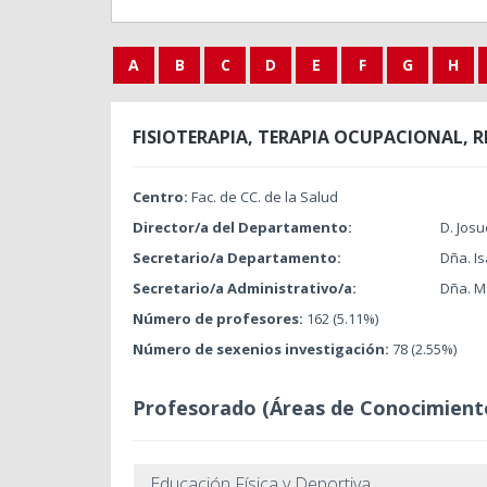
A
B
C
D
E
F
G
H
FISIOTERAPIA, TERAPIA OCUPACIONAL, R
Centro:
Fac. de CC. de la Salud
Director/a del Departamento:
D. Jos
Secretario/a Departamento:
Dña. Is
Secretario/a Administrativo/a:
Dña. M
Número de profesores:
162 (5.11%)
Número de sexenios investigación:
78 (2.55%)
Profesorado (Áreas de Conocimient
Educación Física y Deportiva