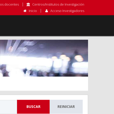
os docentes
Centros/Institutos de Investigación
Inicio
Acceso Investigadores
BUSCAR
REINICIAR