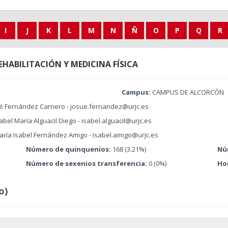
I
J
K
L
M
N
Ñ
O
P
Q
R
EHABILITACIÓN Y MEDICINA FÍSICA
Campus:
CAMPUS DE ALCORCÓN
ué Fernández Carnero - josue.fernandez@urjc.es
abel María Alguacil Diego - isabel.alguacil@urjc.es
aría Isabel Fernández Amigo - isabel.amigo@urjc.es
Número de quinquenios:
168 (3.21%)
Nú
Número de sexenios transferencia:
0 (0%)
Ho
o)