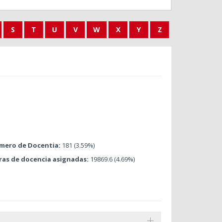
S
T
U
V
W
X
Y
Z
mero de Docentia:
181 (3.59%)
ras de docencia asignadas:
19869.6 (4.69%)