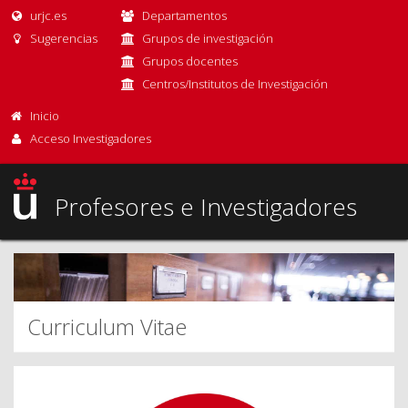
urjc.es
Departamentos
Sugerencias
Grupos de investigación
Grupos docentes
Centros/Institutos de Investigación
Inicio
Acceso Investigadores
Profesores e Investigadores
Curriculum Vitae