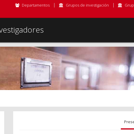
Departamentos
Grupos de investigación
Grup
vestigadores
Pres