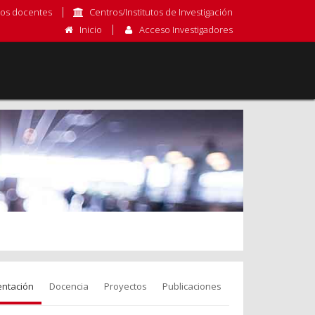
os docentes
Centros/Institutos de Investigación
Inicio
Acceso Investigadores
entación
Docencia
Proyectos
Publicaciones