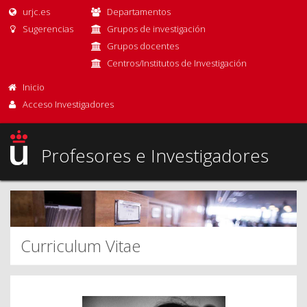
urjc.es
Departamentos
Sugerencias
Grupos de investigación
Grupos docentes
Centros/Institutos de Investigación
Inicio
Acceso Investigadores
Profesores e Investigadores
Curriculum Vitae