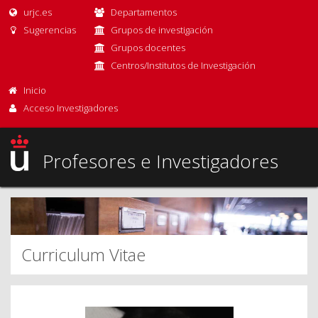
urjc.es
Departamentos
Sugerencias
Grupos de investigación
Grupos docentes
Centros/Institutos de Investigación
Inicio
Acceso Investigadores
Profesores e Investigadores
Curriculum Vitae