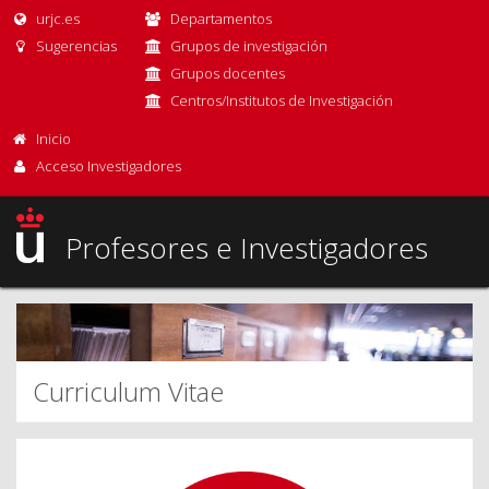
urjc.es
Departamentos
Sugerencias
Grupos de investigación
Grupos docentes
Centros/Institutos de Investigación
Inicio
Acceso Investigadores
Profesores e Investigadores
Curriculum Vitae