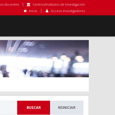
os docentes
Centros/Institutos de Investigación
Inicio
Acceso Investigadores
BUSCAR
REINICIAR