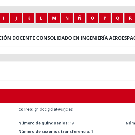
I
J
K
L
M
N
Ñ
O
P
Q
R
IÓN DOCENTE CONSOLIDADO EN INGENIERÍA AEROESPA
Correo:
gr_doc.gidiat@urjc.es
Número de quinquenios:
19
Núme
Número de sexenios transferencia:
1