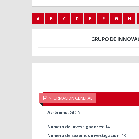
A
B
C
D
E
F
G
H
GRUPO DE INNOVAC
INFORMACIÓN GENERAL
Acrónimo:
GIDIAT
Número de investigadores:
14
Número de sexenios investigación:
13