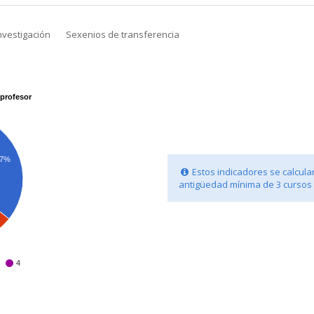
nvestigación
Sexenios de transferencia
profesor
.7%
Estos indicadores se calcula
antigüedad mínima de 3 cursos
4