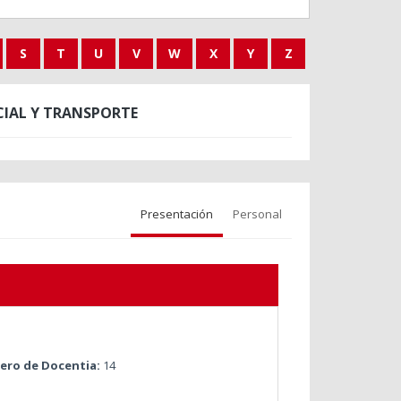
S
T
U
V
W
X
Y
Z
CIAL Y TRANSPORTE
Presentación
Personal
ro de Docentia:
14