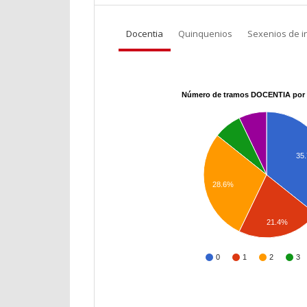
Docentia
Quinquenios
Sexenios de i
Número de tramos DOCENTIA por 
35
28.6%
21.4%
0
1
2
3