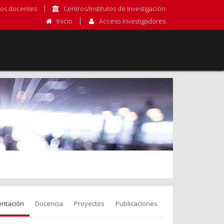
os docentes
Centros/Institutos de Investigación
Inicio
Acceso Investigadores
entación
Docencia
Proyectos
Publicaciones