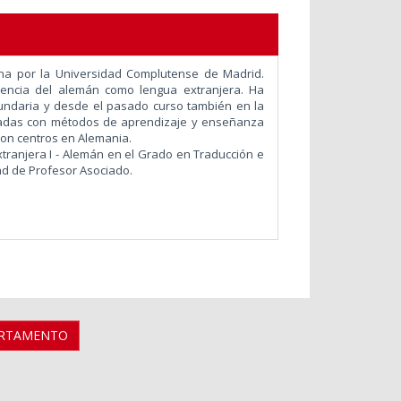
mana por la Universidad Complutense de Madrid.
encia del alemán como lengua extranjera. Ha
cundaria y desde el pasado curso también en la
onadas con métodos de aprendizaje y enseñanza
con centros en Alemania.
ranjera I - Alemán en el Grado en Traducción e
dad de Profesor Asociado.
ARTAMENTO