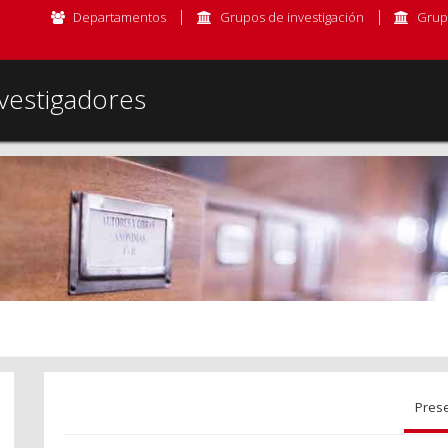
Departamentos
Grupos de investigación
Grup
vestigadores
Pres