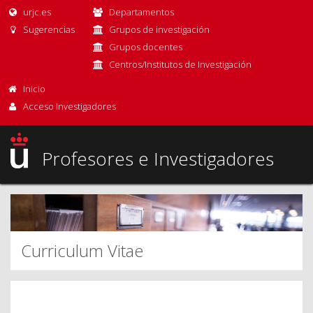
urjc.es
Departamentos
Sugerencias
Grupos de investigación
Grupos docentes
Centros/Institutos de Investigación
Inicio
Acceso Investigadores
Profesores e Investigadores
Curriculum Vitae