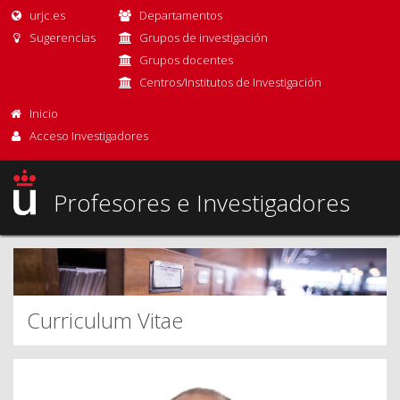
urjc.es
Departamentos
Sugerencias
Grupos de investigación
Grupos docentes
Centros/Institutos de Investigación
Inicio
Acceso Investigadores
Profesores e Investigadores
Curriculum Vitae