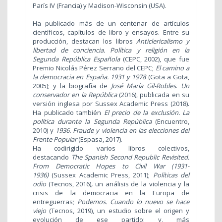
París IV (Francia) y Madison-Wisconsin (USA).
Ha publicado más de un centenar de artículos
científicos, capítulos de libro y ensayos. Entre su
producción, destacan los libros
Anticlericalismo y
libertad de conciencia. Política y religión en la
Segunda República Española
(CEPC, 2002), que fue
Premio Nicolás Pérez Serrano del CEPC;
El camino a
la democracia en España. 1931 y 1978
(Gota a Gota,
2005); y la biografía de
José María Gil-Robles
.
Un
conservador en la República
(2016), publicada en su
versión inglesa por Sussex Academic Press (2018).
Ha publicado también
El precio de la exclusión. La
política durante la Segunda República
(Encuentro,
2010) y
1936. Fraude y violencia en las elecciones del
Frente Popular
(Espasa, 2017).
Ha codirigido varios libros colectivos,
destacando
The Spanish Second Republic Revisited.
From Democratic Hopes to Civil War (1931-
1936)
(Sussex Academic Press, 2011);
Políticas del
odio
(Tecnos, 2016)
,
un análisis de la violencia y la
crisis de la democracia en la Europa de
entreguerras;
Podemos. Cuando lo nuevo se hace
viejo
(Tecnos, 2019), un estudio sobre el origen y
evolución de ese partido; y, más