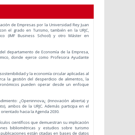
ación de Empresas por la Universidad Rey Juan
 con el grado en Turismo, también en la URJC,
co (IMF Business School) y otro Máster en
 del departamento de Economía de la Empresa,
ómico, donde ejerce como Profesora Ayudante
sostenibilidad y la economía circular aplicadas al
arca la gestión del desperdicio de alimentos, la
stronómicos pueden operar desde un enfoque
ndimiento: ¿Openinnova¿ (Innovación abierta) y
ento), ambos de la URJC. Además participa en el
orientado hacia la Agenda 2030.
culos científicos que demuestran su implicación
ones bibliométricas y estudios sobre turismo
s publicaciones están citadas en bases de datos