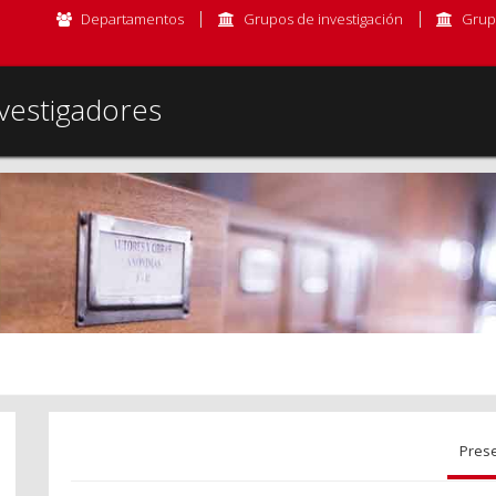
Departamentos
Grupos de investigación
Grup
vestigadores
Pres