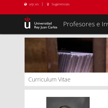
urjc.es
Sugerencias
Profesores e In
Curriculum Vitae