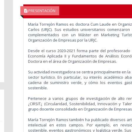
PRESENTACIÓN
María Torrejón Ramos es doctora Cum Laude en Organiz
Carlos (URJC). Sus estudios universitarios comenzaron
complementados con un Máster en Marketing Turísti
Organización de Empresas por la URJC.
Desde el curso 2020-2021 forma parte del profesorado
Economía Aplicada II y Fundamentos de Análisis Econ
Doctora en el área de Organización de Empresas.
Su actividad investigadora se centra principalmente en la 
sector turístico. En particular, su interés académico ab
cadena de suministro verde, y cómo los eventos ga
sostenible.
Pertenece a varios grupos de investigación de alto re
¿CIRSIT¿ (Circularidad, Sostenibilidad, Innovación y Tal
grupo docente consolidado en Organización de Empresas 
María Torrejón Ramos también ha publicado diversos artí
intelectual en estos campos. Por ejemplo, en revisi
sostenible, eventos gastronómicos y logística verde. Su