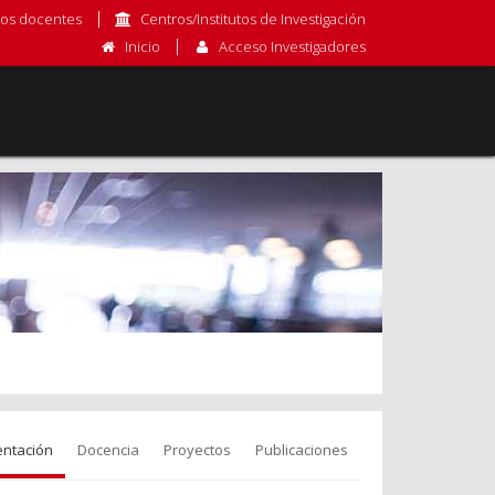
os docentes
Centros/Institutos de Investigación
Inicio
Acceso Investigadores
entación
Docencia
Proyectos
Publicaciones