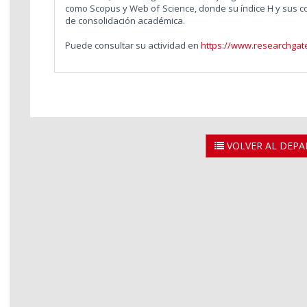
como Scopus y Web of Science, donde su índice H y sus c
de consolidación académica.
Puede consultar su actividad en
https://www.researchgat
VOLVER AL DEP