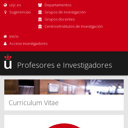
urjc.es
Departamentos
Sugerencias
Grupos de investigación
Grupos docentes
Centros/Institutos de Investigación
Inicio
Acceso Investigadores
Profesores e Investigadores
Curriculum Vitae