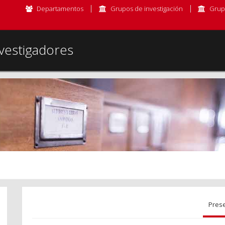
Departamentos
Grupos de investigación
Grup
vestigadores
Pres