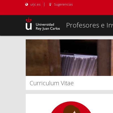
urjc.es
Sugerencias
Profesores e In
Curriculum Vitae