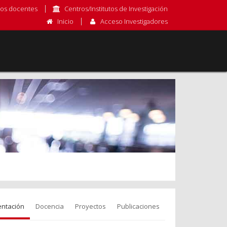
os docentes
Centros/Institutos de Investigación
Inicio
Acceso Investigadores
entación
Docencia
Proyectos
Publicaciones