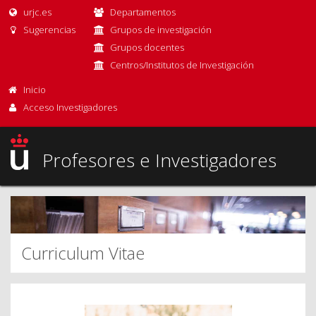
urjc.es
Departamentos
Sugerencias
Grupos de investigación
Grupos docentes
Centros/Institutos de Investigación
Inicio
Acceso Investigadores
Profesores e Investigadores
Curriculum Vitae