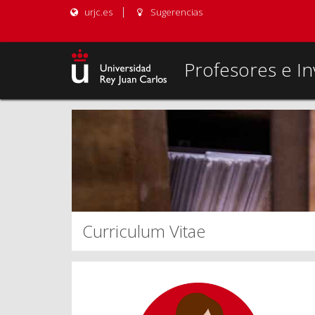
urjc.es
Sugerencias
Profesores e In
Curriculum Vitae