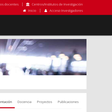
os docentes
Centros/Institutos de Investigación
Inicio
Acceso Investigadores
entación
Docencia
Proyectos
Publicaciones