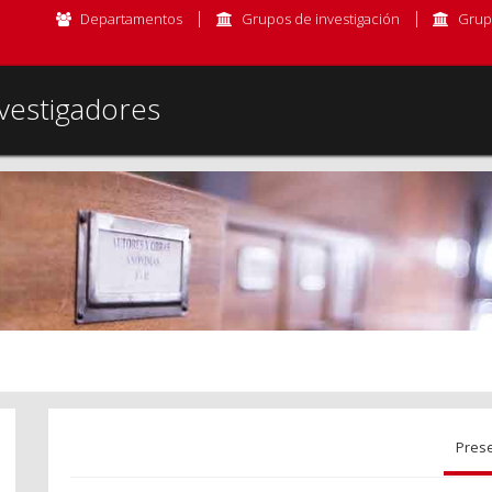
Departamentos
Grupos de investigación
Grup
vestigadores
Pres