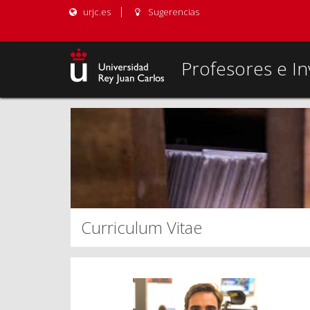
urjc.es
Sugerencias
Profesores e In
Curriculum Vitae