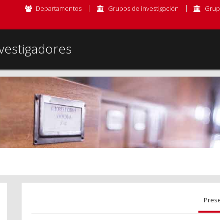
Departamentos
Grupos de investigación
Grup
vestigadores
Pres