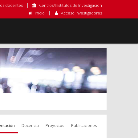
os docentes
Centros/Institutos de Investigación
Inicio
Acceso Investigadores
entación
Docencia
Proyectos
Publicaciones