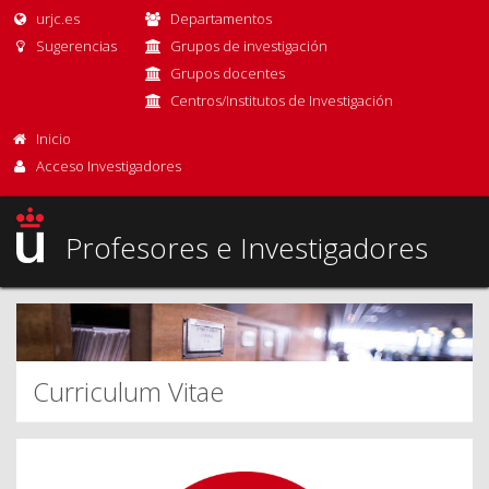
urjc.es
Departamentos
Sugerencias
Grupos de investigación
Grupos docentes
Centros/Institutos de Investigación
Inicio
Acceso Investigadores
Profesores e Investigadores
Curriculum Vitae