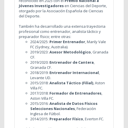
reconocido en 2025 con el
Premio Nacional a
Jóvenes Investigadores
en Ciencias del Deporte,
otorgado por la Asociación Española de Ciencias
del Deporte.
También ha desarrollado una extensa trayectoria
profesional como entrenador, analista táctico y
preparador físico; entre otras:
2024/2025:
Primer Entrenador
, Manly Vale
FC (Sydney, Australia).
2019/2023:
Asesor Metodológico
, Granada
CF.
2019/2020:
Entrenador de Cantera
,
Granada CF.
2018/2019:
Entrenador Internacional
,
Levante UD.
2015/2018:
Analista Táctico (Filial)
, Aston
Villa FC.
2017/2018:
Formador de Entrenadores
,
Aston Villa FC.
2015/2016:
Analista de Datos Físicos
Selecciones Nacionales
, Federación
Inglesa de Fútbol.
2014/2015:
Preparador Físico
, Everton FC.