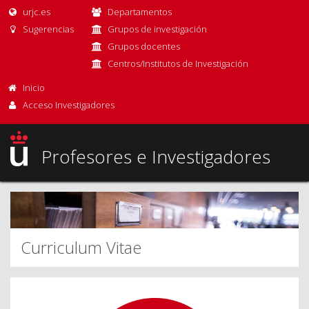
urjc.es
Departamentos
Sugerencias
Grupos de investigación
Grupos docentes
Centros/Institutos de Investigación
Inicio
Acceso Investigadores
Profesores e Investigadores
Curriculum Vitae