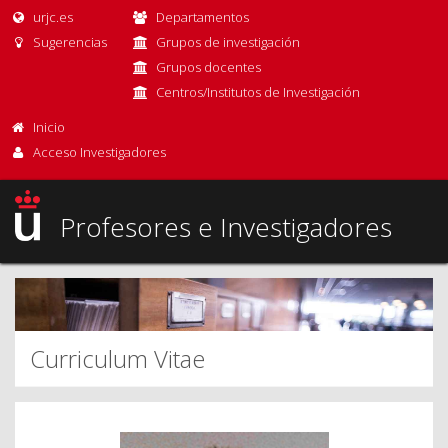
urjc.es
Departamentos
Sugerencias
Grupos de investigación
Grupos docentes
Centros/Institutos de Investigación
Inicio
Acceso Investigadores
Profesores e Investigadores
Curriculum Vitae