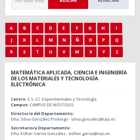
BUSCAR
REINICIAR
A
B
C
D
E
F
G
H
I
J
K
L
M
N
Ñ
O
P
Q
R
S
T
U
V
W
X
Y
Z
MATEMÁTICA APLICADA, CIENCIA E INGENIERÍA
DE LOS MATERIALES Y TECNOLOGÍA
ELECTRÓNICA
Centro:
E.S. CC. Experimentales y Tecnología
Campus:
CAMPUS DE MÓSTOLES
Director/a del Departamento:
Dña. Silvia González Prolongo - silvia.gonzalez@urjc.es
Secretario/a Departamento:
Dña. Esther García González - esther.garcia@urjc.es