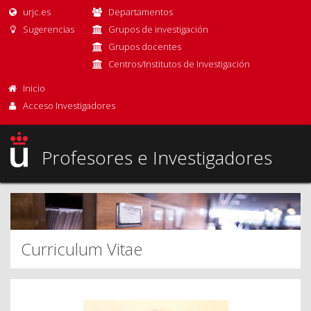
urjc.es
Departamentos
Sugerencias
Grupos de investigación
Grupos docentes
Centros/Institutos de Investigación
Inicio
Acceso Investigadores
Profesores e Investigadores
Curriculum Vitae