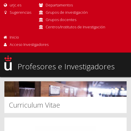
urjc.es
Departamentos
Sugerencias
Grupos de investigación
Grupos docentes
Centros/Institutos de Investigación
Inicio
Acceso Investigadores
Profesores e Investigadores
Curriculum Vitae