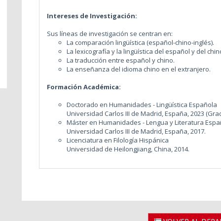
Intereses de Investigación:
Sus líneas de investigación se centran en:
La comparación lingüística (español-chino-inglés).
La lexicografía y la lingüística del español y del chin
La traducción entre español y chino.
La enseñanza del idioma chino en el extranjero.
Formación Académica:
Doctorado en Humanidades - Lingüística Española
Universidad Carlos III de Madrid, España, 2023 (G
Máster en Humanidades - Lengua y Literatura Es
Universidad Carlos III de Madrid, España, 2017.
Licenciatura en Filología Hispánica
Universidad de Heilongjiang, China, 2014.