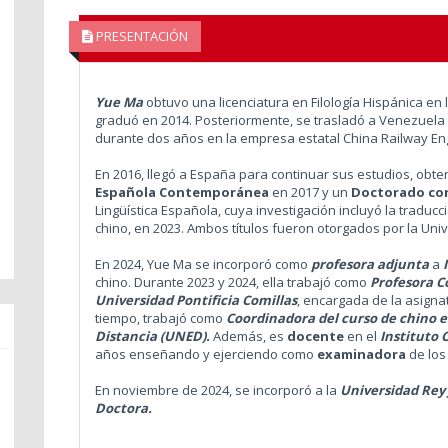
PRESENTACIÓN
Yue Ma
obtuvo una licenciatura en Filología Hispánica en
graduó en 2014. Posteriormente, se trasladó a Venezuela 
durante dos años en la empresa estatal China Railway En
En 2016, llegó a España para continuar sus estudios, obt
Española Contemporánea
en 2017 y un
Doctorado con
Lingüística Española, cuya investigación incluyó la traducc
chino, en 2023. Ambos títulos fueron otorgados por la Univ
En 2024, Yue Ma se incorporó como
profesora adjunta
a
I
chino. Durante 2023 y 2024, ella trabajó como
Profesora C
Universidad Pontificia Comillas
, encargada de la asigna
tiempo, trabajó como
Coordinadora del curso de chino e
Distancia (UNED).
Además, es
docente
en el
Instituto 
años enseñando y ejerciendo como
examinadora
de los
En noviembre de 2024, se incorporó a la
Universidad Rey
Doctora.