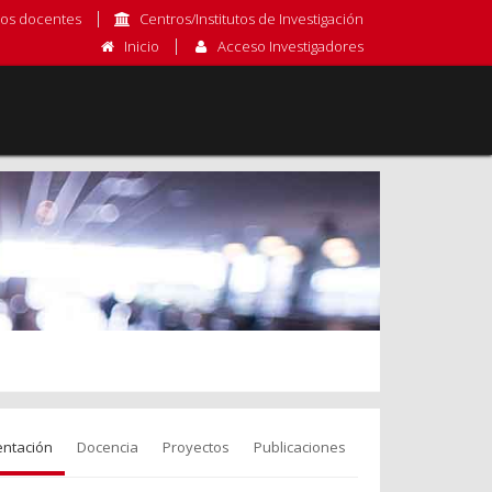
os docentes
Centros/Institutos de Investigación
Inicio
Acceso Investigadores
entación
Docencia
Proyectos
Publicaciones