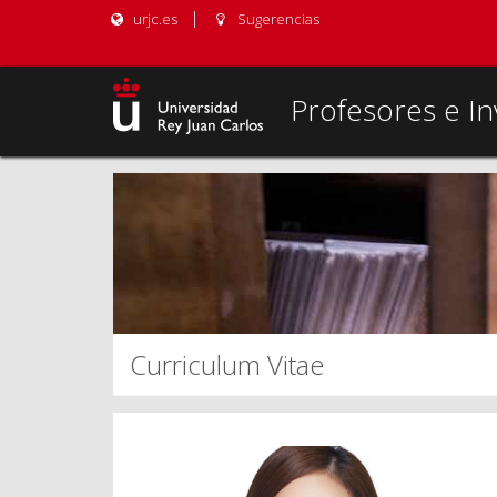
urjc.es
Sugerencias
Profesores e In
Curriculum Vitae