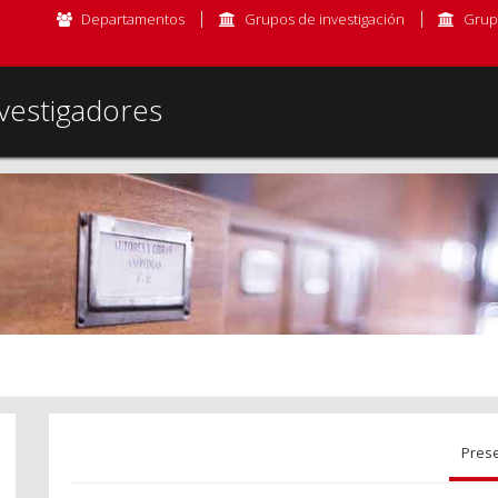
Departamentos
Grupos de investigación
Grup
vestigadores
Pres