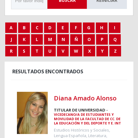
BUSCAR
REINICIAR
A
B
C
D
E
F
G
H
I
J
K
L
M
N
Ñ
O
P
Q
R
S
T
U
V
W
X
Y
Z
RESULTADOS ENCONTRADOS
Diana Amado Alonso
TITULAR DE UNIVERSIDAD -
VICEDECANO/A DE ESTUDIANTES Y
MOVILIDAD DE LA FACULTAD DE CC. DE
LA EDUCACIÓN Y DEL DEPORTE Y E. INT
Estudios Históricos y Sociales,
Lengua Española, Literatura,