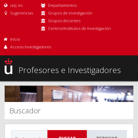
urjc.es
Departamentos
Sugerencias
Grupos de investigación
Grupos docentes
Centros/Institutos de Investigación
Inicio
Acceso Investigadores
Profesores e Investigadores
Buscador