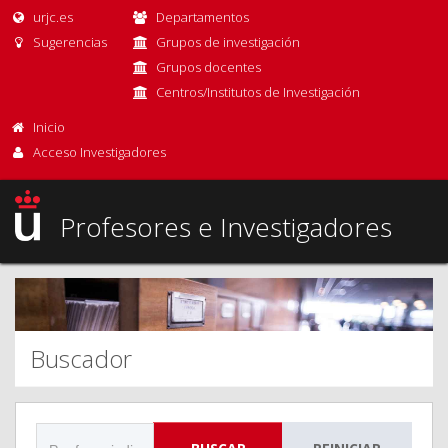
urjc.es
Departamentos
Sugerencias
Grupos de investigación
Grupos docentes
Centros/Institutos de Investigación
Inicio
Acceso Investigadores
Profesores e Investigadores
Buscador