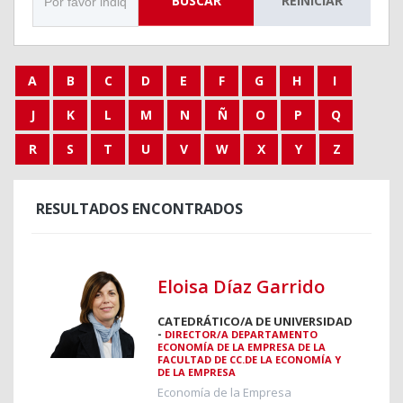
BUSCAR
REINICIAR
A
B
C
D
E
F
G
H
I
J
K
L
M
N
Ñ
O
P
Q
R
S
T
U
V
W
X
Y
Z
RESULTADOS ENCONTRADOS
Eloisa Díaz Garrido
CATEDRÁTICO/A DE UNIVERSIDAD
-
DIRECTOR/A DEPARTAMENTO
ECONOMÍA DE LA EMPRESA DE LA
FACULTAD DE CC.DE LA ECONOMÍA Y
DE LA EMPRESA
Economía de la Empresa